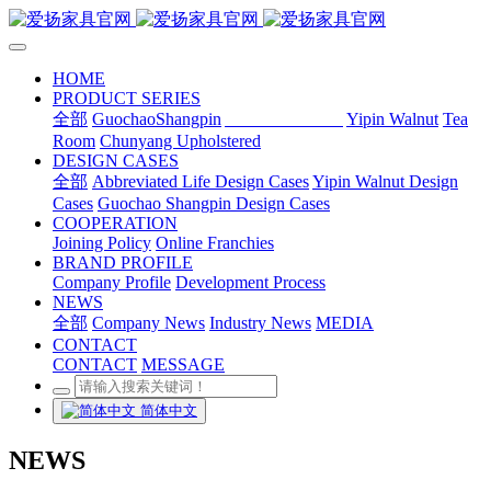
HOME
PRODUCT SERIES
全部
GuochaoShangpin
Abbreviated Life
Yipin Walnut
Tea
Room
Chunyang Upholstered
DESIGN CASES
全部
Abbreviated Life Design Cases
Yipin Walnut Design
Cases
Guochao Shangpin Design Cases
COOPERATION
Joining Policy
Online Franchies
BRAND PROFILE
Company Profile
Development Process
NEWS
全部
Company News
Industry News
MEDIA
CONTACT
CONTACT
MESSAGE
简体中文
NEWS