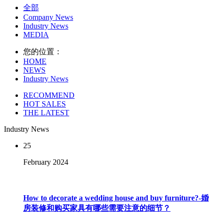
全部
Company News
Industry News
MEDIA
您的位置：
HOME
NEWS
Industry News
RECOMMEND
HOT SALES
THE LATEST
Industry News
25
February
2024
How to decorate a wedding house and buy furniture?-婚
房装修和购买家具有哪些需要注意的细节？