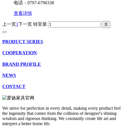
电话：0797-6790338
查看详情
上一页
1
下一页
转至第
PRODUCT SERIES
COOPERATION
BRAND PROFILE
NEWS
CONTACT
We strive for perfection in every detail, making every product feel
the ingenuity that comes from the collision of designer's shining
wisdom and rigorous thinking. We constantly create life art and
interpret a better home life.